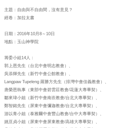
主題：自由與不自由間，沒有意見？
經卷：加拉太書
日期：2016年10月8～10日
地點：玉山神學院
籌委小組14人：
郭上恩先生（台北中會明志教會）、
吳添輝先生（新竹中會公館教會）、
Langpaw Tupeleng 羅勝方先生（排灣中會佳義教會）、
唐榮恩執事（東部中會碧雲莊教會/花蓮大專畢契）、
鄒來瑋小姐（新竹中會南崁教會/台北大專畢契）、
鄭智銘先生（屏東中會彌迦教會/台北大專畢契）、
游以青小姐（泰雅爾中會豐山教會/台中大專畢契）、
姚亘貞小姐（屏東中會屏東教會/高雄大專畢契）、