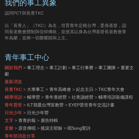
我們的事工異象
認同PCT與長青TKC
以「長青人」（TKC）為名，培育青年定根台灣，委身基督，認
同長老教會體制與信仰傳統，並使其以身為台灣基督長老教會青
年為榮，並將一切榮耀歸與上主。
青年事工中心
關於我們
>
事工理念
>
事工計劃
>
事工行事曆
>
事工團隊
>
重要文
獻
最新消息
長青TKC
>
大專事工
>
青年高峰會
>
紀念主日
>
TKC青年大會
輔導培訓
>
輔導營
>
青年查經營
>
社青讀經營
>
輔導培訓裝備課程
青年普世
>
ILT我愛台灣宣教營
>
EYEP普世青年交流計畫
日光少年
>
日光少年營
文字
>
青青的報
>
廣告特輯
音樂
>
原音傳唱
>
搖滾主耶穌
>
唱Song聖詩
青年部消息分享