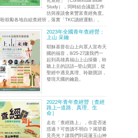
化查經」（Contextual Bible
Study），同時結合議題工作
坊與座談會來豐富查經角度。
期盼鼓勵各地自組查經班，落實「TKC讀經運動」。
2023年全國青年查經營：
上山 采鑰
耶穌基督在山上向眾人宣布天
國的福音，8/25-27讓我們一
起到高雄真福山上山採藥，聆
聽上主的話語─登山寶訓，從
聖經中遇見真理、聆聽寶訓，
發現天國的鑰匙。
2022年青年查經營［查經
路上─道路、真理、生
命］
走在「查經路上」，你是否迷
惑過？可曾讀不明白？渴望看
見亮光？讓我們到花蓮玉山神