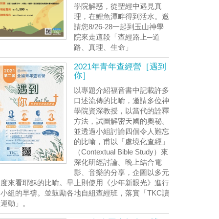
學院解惑，從聖經中遇見真
理，在鯉魚潭畔得到活水。邀
請您8/26-28一起到玉山神學
院來走這段「查經路上─道
路、真理、生命」
2021年青年查經營［遇到
你］
以專題介紹福音書中記載許多
口述流傳的比喻，邀請多位神
學院資深教授，以當代的詮釋
方法，試圖解密天國的奧秘。
並透過小組討論四個令人難忘
的比喻，甫以「處境化查經」
（Contextual Bible Study）來
深化研經討論。晚上結合電
影、音樂的分享，企圖以多元
角度來看耶穌的比喻。早上則使用《少年新眼光》進行
各小組的早禱。並鼓勵各地自組查經班，落實「TKC讀
經運動」。