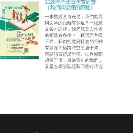
2020年全國青年查經營
［我們與聖經的距離］
一本聖經各自表述，我們究竟
與文本的距離有多遠？一段經
文各方詮釋，我們究竟與作者
的距離有多少？一種語言各國
不同，我們究竟與社會的距離
有多深？橫跨時空超過千年、
翻譯語言超過千種、世界暢銷
超過千億，身為青年的我們，
又是怎麼讀聖經和回應時代處
境