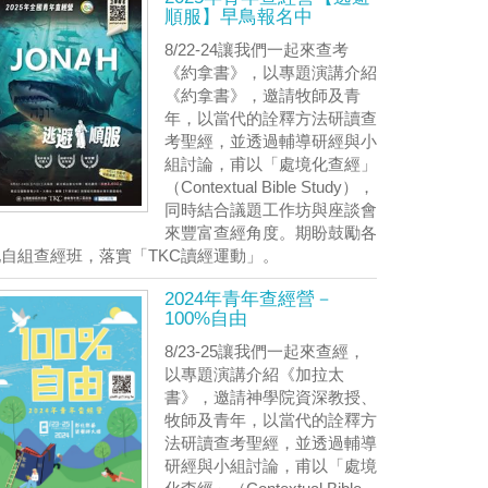
順服】早鳥報名中
8/22-24讓我們一起來查考
《約拿書》，以專題演講介紹
《約拿書》，邀請牧師及青
年，以當代的詮釋方法研讀查
考聖經，並透過輔導研經與小
組討論，甫以「處境化查經」
（Contextual Bible Study），
同時結合議題工作坊與座談會
來豐富查經角度。期盼鼓勵各
地自組查經班，落實「TKC讀經運動」。
2024年青年查經營－
100%自由
8/23-25讓我們一起來查經，
以專題演講介紹《加拉太
書》，邀請神學院資深教授、
牧師及青年，以當代的詮釋方
法研讀查考聖經，並透過輔導
研經與小組討論，甫以「處境