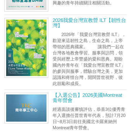
興趣的青年持續關注相關活動。
2026我愛台灣宣教營 ILT【韌性台
灣】
2026年「我愛台灣宣教營 ILT」，
歡迎來這韌性之島，生命之島，上帝
帶領的恩典國家。 讓我們一起在
台灣各地教會學習、服事與訪問，領
受與經歷上帝豐盛的愛和恩典。期盼
國內外青年在「我愛台灣宣教營 ILT」
的參與與服事，體驗台灣之美，更加
認識和疼惜台灣，開闊普世視野，彼
此鼓勵和成長。
【入選公告】2026美國Montreat
青年營會
經過面談後審慎評估，恭喜3位優秀青
年入選擔任普世青年代表，預計7月20
日~8月3日前往美國北卡羅來納州
Montreat青年營會。