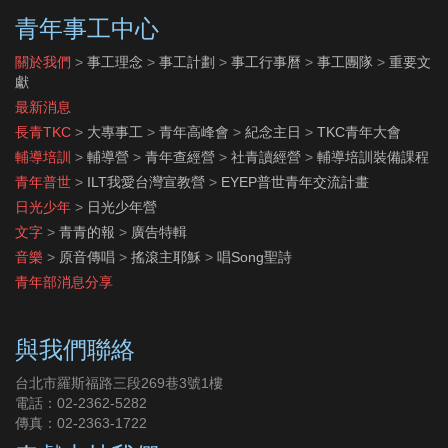
青年事工中心
關於我們
>
事工理念
>
事工計劃
>
事工行事曆
>
事工團隊
>
重要文
獻
最新消息
長青TKC
>
大專事工
>
青年高峰會
>
紀念主日
>
TKC青年大會
輔導培訓
>
輔導營
>
青年查經營
>
社青讀經營
>
輔導培訓裝備課程
青年普世
>
ILT我愛台灣宣教營
>
EYEP普世青年交流計畫
日光少年
>
日光少年營
文字
>
青青的報
>
廣告特輯
音樂
>
原音傳唱
>
搖滾主耶穌
>
唱Song聖詩
青年部消息分享
與我們聯絡
台北市羅斯福路三段269巷3號1樓
電話：02-2362-5282
傳真：02-2363-1722