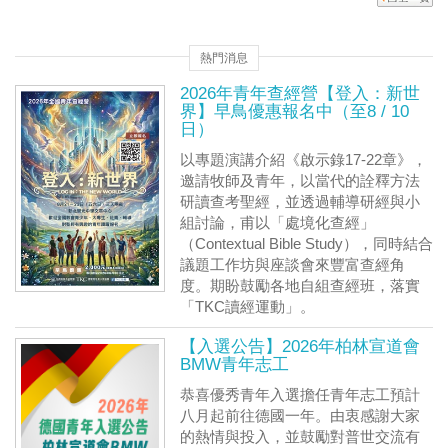
熱門消息
2026年青年查經營【登入：新世
界】早鳥優惠報名中（至8 / 10
日）
以專題演講介紹《啟示錄17-22章》，
邀請牧師及青年，以當代的詮釋方法
研讀查考聖經，並透過輔導研經與小
組討論，甫以「處境化查經」
（Contextual Bible Study），同時結合
議題工作坊與座談會來豐富查經角
度。期盼鼓勵各地自組查經班，落實
「TKC讀經運動」。
【入選公告】2026年柏林宣道會
BMW青年志工
恭喜優秀青年入選擔任青年志工預計
八月起前往德國一年。由衷感謝大家
的熱情與投入，並鼓勵對普世交流有