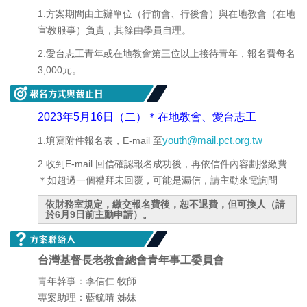
1.方案期間由主辦單位（行前會、行後會）與在地教會（在地
宣教服事）負責，其餘由學員自理。
2.愛台志工青年或在地教會第三位以上接待青年，報名費每名
3,000元。
2023年5月16日（二）＊在地教會、愛台志工
youth@mail.pct.org.tw
1.填寫附件報名表，E-mail 至
2.收到E-mail 回信確認報名成功後，再依信件內容劃撥繳費
＊如超過一個禮拜未回覆，可能是漏信，請主動來電詢問
依財務室規定，繳交報名費後，恕不退費，但可換人（請
於6月9日前主動申請）。
台灣基督長老教會總會青年事工委員會
青年幹事：李信仁 牧師
專案助理：藍毓晴 姊妹