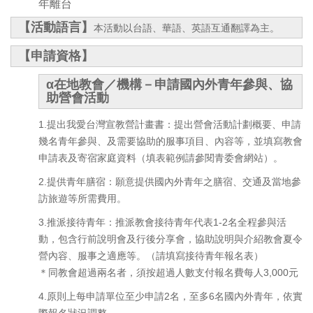
年離台
【活動語言】
本活動以台語、華語、英語互通翻譯為主。
【申請資格】
α在地教會／機構－申請國內外青年參與、協
助營會活動
1.提出我愛台灣宣教營計畫書：提出營會活動計劃概要、申請
幾名青年參與、及需要協助的服事項目、內容等，並填寫教會
申請表及寄宿家庭資料（填表範例請參閱青委會網站）。
2.提供青年膳宿：願意提供國內外青年之膳宿、交通及當地參
訪旅遊等所需費用。
3.推派接待青年：推派教會接待青年代表1-2名全程參與活
動，包含行前說明會及行後分享會，協助說明與介紹教會夏令
營內容、服事之適應等。（請填寫接待青年報名表）
＊同教會超過兩名者，須按超過人數支付報名費每人3,000元
4.原則上每申請單位至少申請2名，至多6名國內外青年，依實