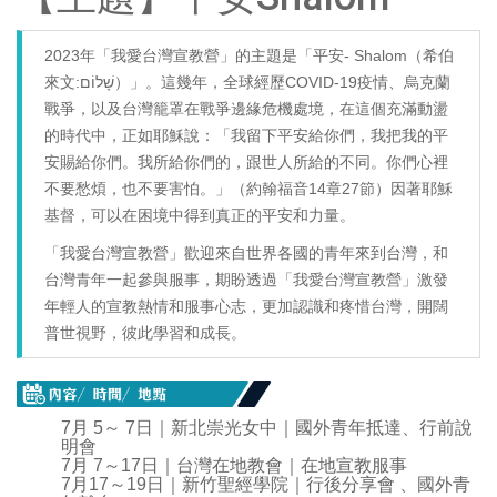
2023年「我愛台灣宣教營」的主題是「平安- Shalom（希伯
來文:שָׁלוֹם）」。這幾年，全球經歷COVID-19疫情、烏克蘭
戰爭，以及台灣籠罩在戰爭邊緣危機處境，在這個充滿動盪
的時代中，正如耶穌說：「我留下平安給你們，我把我的平
安賜給你們。我所給你們的，跟世人所給的不同。你們心裡
不要愁煩，也不要害怕。」（約翰福音14章27節）因著耶穌
基督，可以在困境中得到真正的平安和力量。
「我愛台灣宣教營」歡迎來自世界各國的青年來到台灣，和
台灣青年一起參與服事，期盼透過「我愛台灣宣教營」激發
年輕人的宣教熱情和服事心志，更加認識和疼惜台灣，開闊
普世視野，彼此學習和成長。
7月 5～ 7日｜新北崇光女中｜國外青年抵達、行前說
明會
7月 7～17日｜台灣在地教會｜在地宣教服事
7月17～19日｜新竹聖經學院｜行後分享會 、國外青