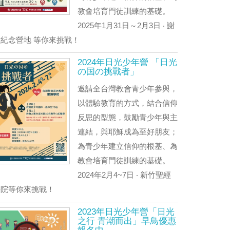
教會培育門徒訓練的基礎。
2025年1月31日～2月3日 ‧ 謝
緯紀念營地 等你來挑戰！
2024年日光少年營 「日光
の国の挑戰者」
邀請全台灣教會青少年參與，
以體驗教育的方式，結合信仰
反思的型態，鼓勵青少年與主
連結，與耶穌成為至好朋友；
為青少年建立信仰的根基、為
教會培育門徒訓練的基礎。
2024年2月4~7日 ‧ 新竹聖經
學院等你來挑戰！
2023年日光少年營「日光
之行 青潮而出」早鳥優惠