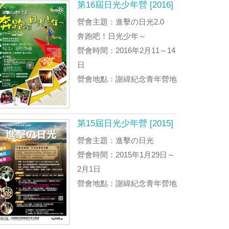
第16屆日光少年營 [2016]
營會主題：進擊の日光2.0
奔跑吧！日光少年～
營會時間：2016年2月11～14
日
營會地點：謝緯紀念青年營地
第15屆日光少年營 [2015]
營會主題：進擊の日光
營會時間：2015年1月29日～
2月1日
營會地點：謝緯紀念青年營地