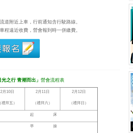
交流道附近上車，行前通知含行駛路線。
下車程遠近收費，營會報到時一併繳費。
日光之行 青潮而出」
營會流程表
2月10日
2月11日
2月12日
（禮拜五）
（禮拜六）
（禮拜日）
起 床
早 操