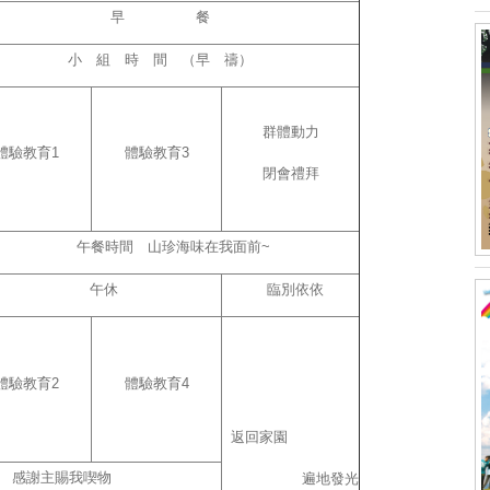
早 餐
小 組 時 間 （早 禱）
群體動力
體驗教育1
體驗教育3
閉會禮拜
午餐時間 山珍海味在我面前~
午休
臨別依依
體驗教育2
體驗教育4
返回家園
 感謝主賜我喫物
遍地發光