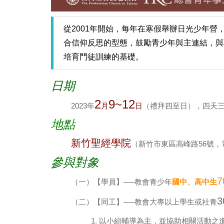
從2001年開始，每年在寒假舉辦日光少年
合信仰反思的型態，鼓勵青少年與主連結，與
培育門徒訓練的基礎。
日期
2
9~12
2023年
月
日
（禮拜四至日），四天
地點
新竹聖經學院
（新竹市東區高峰路56號，電話
參與對象
7
（一）【學員】──教會青少年
國中、高中生
3
（二）【同工】──教會大專以上學生或社青
1. 以小組輔導為主，並協助相關活動之