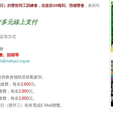
~日）的營前同工訓練會，並提前2/8報到、預備營會
，來回均
/多元線上支付
商店等方式
會
數、抬頭等
h@mail.pct.org.tw
會與教會補助並鼓勵參加。
成繳費，每名
2,800
元。
繳費，每名
2,800
元。
繳費，每名
2,800
元。
8日（禮拜三）前來電或E-Mail聯繫。