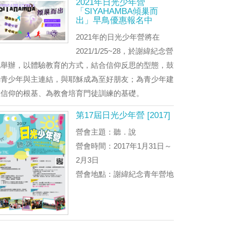
2021年日光少年營
「SIYAHAMBA傾巢而
出」早鳥優惠報名中
2021年的日光少年營將在
2021/1/25~28，於謝緯紀念營
地舉辦，以體驗教育的方式，結合信仰反思的型態，鼓
勵青少年與主連結，與耶穌成為至好朋友；為青少年建
立信仰的根基、為教會培育門徒訓練的基礎。
第17屆日光少年營 [2017]
營會主題：聽．說
營會時間：2017年1月31日～
2月3日
營會地點：謝緯紀念青年營地