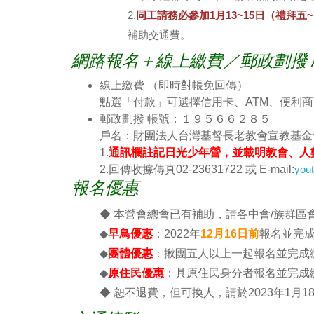
2.
同工請務必參加1月13~15日（禮拜五
補助交通費。
網路報名＋線上繳費／郵政劃撥 
線上繳費 （即時對帳免回傳）
點選「付款」可選擇信用卡、ATM、便利
郵政劃撥 帳號：１９５６６２８５
戶名：財團法人台灣基督長老教會宣教基金
1.
通訊欄註記日光少年營，並載明教會、人
2.回傳收據傳真02-23631722 或 E-mail:
yout
報名優惠
◆ 本營會總會已有補助，請各中會/族群區
◆
早鳥優惠
：2022年
12月16日前
報名並完
◆
團體優惠
：揪團五人以上一起報名並完成
◆
原住民優惠
：具原住民身分者報名並完成
◆ 恕不退費，但可換人，請於2023年1月1