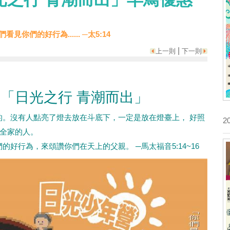
見你們的好行為...... ─太5:14
|
上一則
下一則
營「日光之行 青潮而出」
。沒有人點亮了燈去放在斗底下，一定是放在燈臺上， 好照
2
全家的人。
好行為，來頌讚你們在天上的父親。 ─馬太福音5:14~16