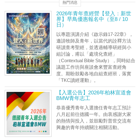
熱門消息
2026年青年查經營【登入：新世
界】早鳥優惠報名中（至8 / 10
日）
以專題演講介紹《啟示錄17-22章》，
邀請牧師及青年，以當代的詮釋方法
研讀查考聖經，並透過輔導研經與小
組討論，甫以「處境化查經」
（Contextual Bible Study），同時結合
議題工作坊與座談會來豐富查經角
度。期盼鼓勵各地自組查經班，落實
「TKC讀經運動」。
【入選公告】2026年柏林宣道會
BMW青年志工
恭喜優秀青年入選擔任青年志工預計
八月起前往德國一年。由衷感謝大家
的熱情與投入，並鼓勵對普世交流有
興趣的青年持續關注相關活動。