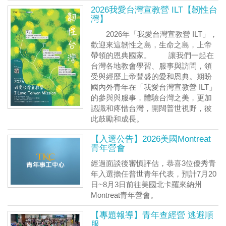
2026我愛台灣宣教營 ILT【韌性台
灣】
2026年「我愛台灣宣教營 ILT」，
歡迎來這韌性之島，生命之島，上帝
帶領的恩典國家。 讓我們一起在
台灣各地教會學習、服事與訪問，領
受與經歷上帝豐盛的愛和恩典。期盼
國內外青年在「我愛台灣宣教營 ILT」
的參與與服事，體驗台灣之美，更加
認識和疼惜台灣，開闊普世視野，彼
此鼓勵和成長。
【入選公告】2026美國Montreat
青年營會
經過面談後審慎評估，恭喜3位優秀青
年入選擔任普世青年代表，預計7月20
日~8月3日前往美國北卡羅來納州
Montreat青年營會。
【專題報導】青年查經營 逃避順
服