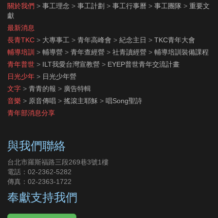
關於我們
>
事工理念
>
事工計劃
>
事工行事曆
>
事工團隊
>
重要文
獻
最新消息
長青TKC
>
大專事工
>
青年高峰會
>
紀念主日
>
TKC青年大會
輔導培訓
>
輔導營
>
青年查經營
>
社青讀經營
>
輔導培訓裝備課程
青年普世
>
ILT我愛台灣宣教營
>
EYEP普世青年交流計畫
日光少年
>
日光少年營
文字
>
青青的報
>
廣告特輯
音樂
>
原音傳唱
>
搖滾主耶穌
>
唱Song聖詩
青年部消息分享
與我們聯絡
台北市羅斯福路三段269巷3號1樓
電話：02-2362-5282
傳真：02-2363-1722
奉獻支持我們