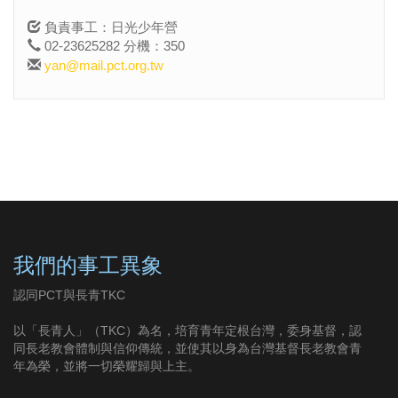
負責事工：日光少年營
02-23625282 分機：350
yan@mail.pct.org.tw
我們的事工異象
認同PCT與長青TKC
以「長青人」（TKC）為名，培育青年定根台灣，委身基督，認
同長老教會體制與信仰傳統，並使其以身為台灣基督長老教會青
年為榮，並將一切榮耀歸與上主。