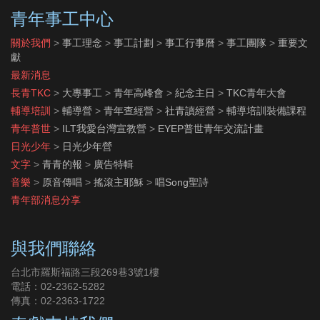
青年事工中心
關於我們
>
事工理念
>
事工計劃
>
事工行事曆
>
事工團隊
>
重要文
獻
最新消息
長青TKC
>
大專事工
>
青年高峰會
>
紀念主日
>
TKC青年大會
輔導培訓
>
輔導營
>
青年查經營
>
社青讀經營
>
輔導培訓裝備課程
青年普世
>
ILT我愛台灣宣教營
>
EYEP普世青年交流計畫
日光少年
>
日光少年營
文字
>
青青的報
>
廣告特輯
音樂
>
原音傳唱
>
搖滾主耶穌
>
唱Song聖詩
青年部消息分享
與我們聯絡
台北市羅斯福路三段269巷3號1樓
電話：02-2362-5282
傳真：02-2363-1722