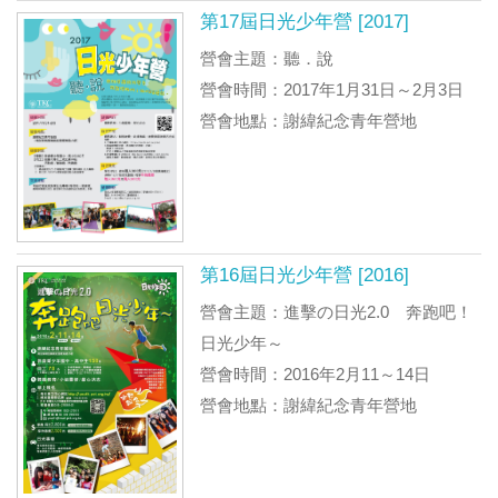
第17屆日光少年營 [2017]
營會主題：聽．說
營會時間：2017年1月31日～2月3日
營會地點：謝緯紀念青年營地
第16屆日光少年營 [2016]
營會主題：進擊の日光2.0 奔跑吧！
日光少年～
營會時間：2016年2月11～14日
營會地點：謝緯紀念青年營地