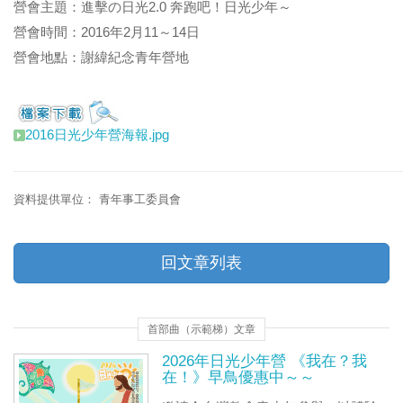
營會主題：進擊の日光2.0 奔跑吧！日光少年～
營會時間：2016年2月11～14日
營會地點：謝緯紀念青年營地
2016日光少年營海報.jpg
資料提供單位：
青年事工委員會
回文章列表
首部曲（示範梯）文章
2026年日光少年營 《我在？我
在！》早鳥優惠中～～