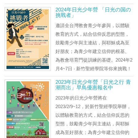
2024年日光少年營 「日光の国の
挑戰者」
邀請全台灣教會青少年參與，以體驗
教育的方式，結合信仰反思的型態，
鼓勵青少年與主連結，與耶穌成為至
好朋友；為青少年建立信仰的根基、
為教會培育門徒訓練的基礎。2024年2
月4~7日 ‧ 新竹聖經學院等你來挑戰！
2023年日光少年營「日光之行 青
潮而出」早鳥優惠報名中
2023年的日光少年營將在
2023/2/9~12，於新竹聖經學院舉辦，
以體驗教育的方式，結合信仰反思的
型態，鼓勵青少年與主連結，與耶穌
成為至好朋友；為青少年建立信仰的