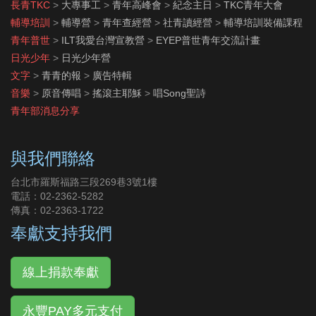
長青TKC
>
大專事工
>
青年高峰會
>
紀念主日
>
TKC青年大會
輔導培訓
>
輔導營
>
青年查經營
>
社青讀經營
>
輔導培訓裝備課程
青年普世
>
ILT我愛台灣宣教營
>
EYEP普世青年交流計畫
日光少年
>
日光少年營
文字
>
青青的報
>
廣告特輯
音樂
>
原音傳唱
>
搖滾主耶穌
>
唱Song聖詩
青年部消息分享
與我們聯絡
台北市羅斯福路三段269巷3號1樓
電話：02-2362-5282
傳真：02-2363-1722
奉獻支持我們
線上捐款奉獻
永豐PAY多元支付