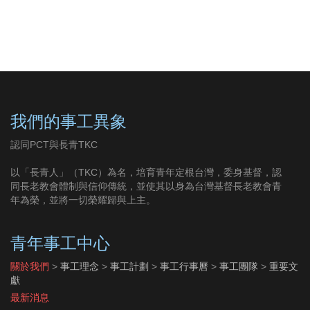
我們的事工異象
認同PCT與長青TKC
以「長青人」（TKC）為名，培育青年定根台灣，委身基督，認
同長老教會體制與信仰傳統，並使其以身為台灣基督長老教會青
年為榮，並將一切榮耀歸與上主。
青年事工中心
關於我們
>
事工理念
>
事工計劃
>
事工行事曆
>
事工團隊
>
重要文
獻
最新消息